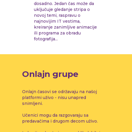
dosadno. Jedan čas može da
uključuje gledanje stripa o
novoj temi, raspravu o
najnovijim IT vestima,
kreiranje zanimljive animacije
ili programa za obradu
fotografija...
Onlajn grupe
Onlajn časovi se održavaju na našoj
platformi uživo - nisu unapred
snimljeni.
Učenici mogu da razgovaraju sa
predavačima i drugom decom uživo.