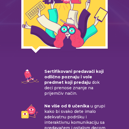
Sertifikovani predavači koji
odlično poznaju i vole
predmet koji predaju
dok
deci prenose znanje na
prijemčiv način.
Ne više od 8 učenika
u grupi
kako bi svako dete imalo
adekvatnu podršku i
interaktivnu komunikaciju sa
predavačem i ostalom decom