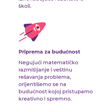
školi.
Priprema za budućnost
Negujući matematičko
razmišljanje i veštinu
rešavanja problema,
orijentišemo se na
budućnost kojoj pristupamo
kreativno i spremno.