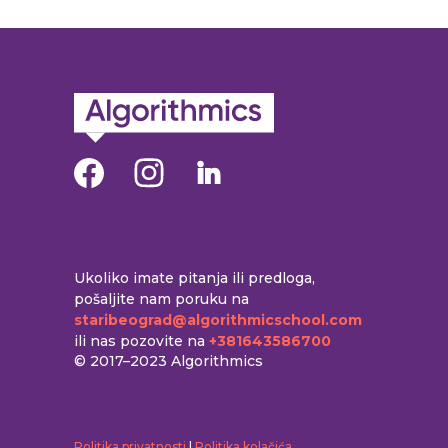
Ukoliko imate pitanja ili predloga,
pošaljite nam poruku na
staribeograd@algorithmicschool.com
ili nas pozovite na
+381643586700
© 2017–2023 Algorithmics
Politika privatnosti
|
Politika kolačića