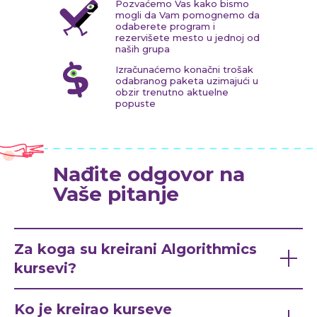
Pozvaćemo Vas kako bismo
mogli da Vam pomognemo da
odaberete program i
rezervišete mesto u jednoj od
naših grupa
Izračunaćemo konačni trošak
odabranog paketa uzimajući u
obzir trenutno aktuelne
popuste
Nađite odgovor na
Vaše pitanje
Za koga su kreirani Algorithmics
kursevi?
Ko je kreirao kurseve