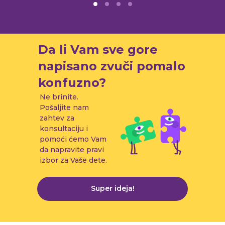
Da li Vam sve gore
napisano zvuči pomalo
konfuzno?
Ne brinite.
Pošaljite nam
zahtev za
konsultaciju i
pomoći ćemo Vam
da napravite pravi
izbor za Vaše dete.
Super ideja!