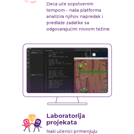
Deca uče sopstvenim
tempom - naša platforma
analizira njihov napredak i
predlaže zadatke sa
odgovarajućim nivoom težine.
Laboratorija
projekata
Naši učenici primenjuju