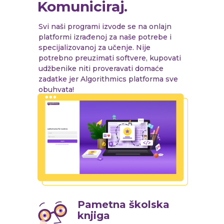
Komuniciraj.
Svi naši programi izvode se na onlajn
platformi izrađenoj za naše potrebe i
specijalizovanoj za učenje. Nije
potrebno preuzimati softvere, kupovati
udžbenike niti proveravati domaće
zadatke jer Algorithmics platforma sve
obuhvata!
Pametna školska
knjiga