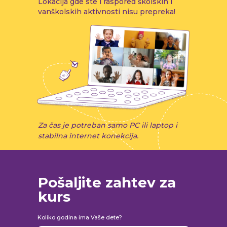
Lokacija gde ste i raspored školskih i
vanškolskih aktivnosti nisu prepreka!
Оставьте заявку н
Za čas je potreban samo PC ili laptop i
stabilna internet konekcija.
Pošaljite zahtev za
kurs
Koliko godina ima Vaše dete?