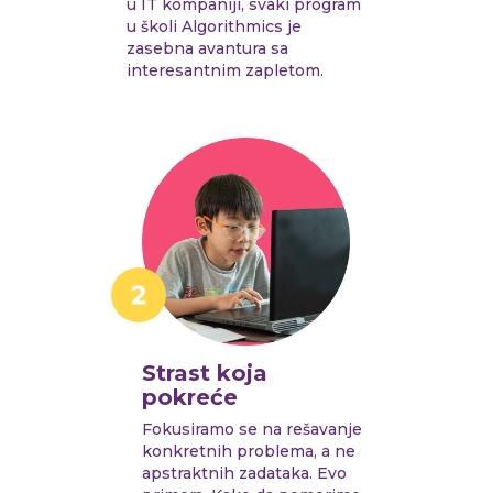
u IT kompaniji, svaki program
u školi Algorithmics je
zasebna avantura sa
interesantnim zapletom.
Strast koja
pokreće
Fokusiramo se na rešavanje
konkretnih problema, a ne
apstraktnih zadataka. Evo