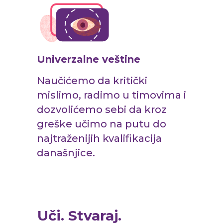
Univerzalne veštine
Naučićemo da kritički
mislimo, radimo u timovima i
dozvolićemo sebi da kroz
greške učimo na putu do
najtraženijih kvalifikacija
današnjice.
Uči. Stvaraj.