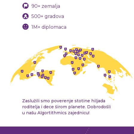
90+ zemalja
500+ gradova
1M+ diplomaca
Zaslužili smo poverenje stotine hiljada
roditelja i dece širom planete. Dobrodošli
u našu Algortithmics zajednicu!