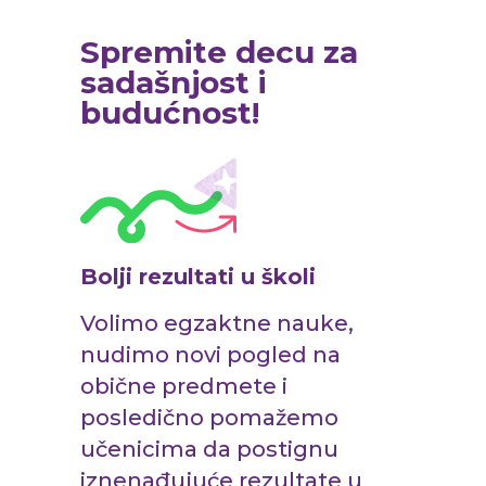
Spremite decu za
sadašnjost i
budućnost!
Bolji rezultati u školi
Volimo egzaktne nauke,
nudimo novi pogled na
obične predmete i
posledično pomažemo
učenicima da postignu
iznenađujuće rezultate u