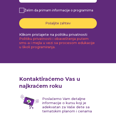
Želim da primam informacije o programima
Pošaljite zahtev
Klikom pristajete na politiku privatnosti
Politiku privatnosti i obaveštenja putem
sms-a i mejla u vezi sa procesom edukacije
u školi programiranja.
Kontaktiraćemo Vas u
najkraćem roku
Poslaćemo Vam detaljne
informacije o kursu koji je
adekvatan za Vaše dete sa
tematskim planom i cenama