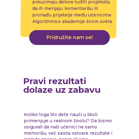
preuzimaju delove tuđih projekata,
da ih menjaju, komentarišu ili
pronađu prijatelje među učenicima
Algorithmics akademije širom sveta.
Pridružite nam se!
Pravi rezultati
dolaze uz zabavu
Koliko toga što dete nauči u školi
primenjuje u realnom životu? Da bismo
osigurali da naši učenici ne samo
memorišu, već zaista ostvare rezultate i