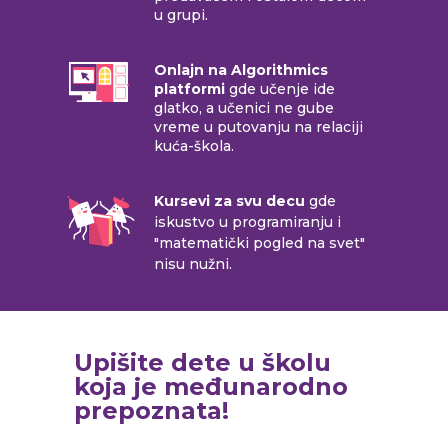
u grupi.
Onlajn na Algorithmics
platformi
gde učenje ide
glatko, a učenici ne gube
vreme u putovanju na relaciji
kuća-škola.
Kursevi za svu decu
gde
iskustvo u programiranju i
"matematički pogled na svet"
nisu nužni.
Upišite dete u školu
koja je međunarodno
prepoznata!