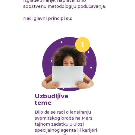
izgrade znanje, napravili smo
sopstvenu metodologiju podučavanja.
Naši glavni principi su:
Uzbudljive
teme
Bilo da se radi o lansiranju
svemirskog broda na Mars,
tajnom zadatku u ulozi
specijalnog agenta ili karijeri