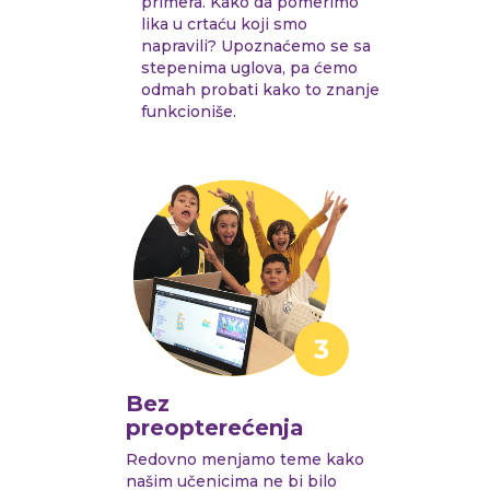
primera. Kako da pomerimo
lika u crtaću koji smo
napravili? Upoznaćemo se sa
stepenima uglova, pa ćemo
odmah probati kako to znanje
funkcioniše.
Bez
preopterećenja
Redovno menjamo teme kako
našim učenicima ne bi bilo