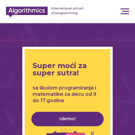
Super moći za
super sutra!
sa školom programiranja i
matematike za decu od 9
do 17 godina
Idemo!